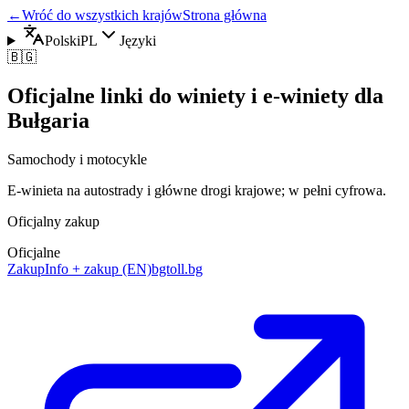
←
Wróć do wszystkich krajów
Strona główna
Polski
PL
Języki
🇧🇬
Oficjalne linki do winiety i e-winiety dla
Bułgaria
Samochody i motocykle
E‑winieta na autostrady i główne drogi krajowe; w pełni cyfrowa.
Oficjalny zakup
Oficjalne
Zakup
Info + zakup (EN)
bgtoll.bg