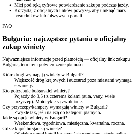
Miej pod ręką cyfrowe potwierdzenie zakupu podczas jazdy.
Korzystaj z oficjalnych linków powyżej, aby uniknąć marż
pośredników lub fałszywych portali.
FAQ
Bułgaria: najczęstsze pytania o oficjalny
zakup winiety
Najważniejsze informacje przed płatnością — oficjalny link zakupu
Bułgaria, terminy i potwierdzenie płatności.
Które drogi wymagają winiety w Bułgarii?
Większość dróg krajowych i autostrad poza miastami wymaga
e‑winiety.
Kto potrzebuje bułgarskiej winiety?
Pojazdy do 3,5 t z czterema kołami (auta, vany, wiele
przyczep). Motocykle są zwolnione.
Czy przyczepy/kampery wymagają winiety w Bułgarii?
Zwykle tak, jeśli należą do kategorii płatnych.
Jakie są opcje winiety w Bułgarii?
Weekendowa, tygodniowa, miesięczna, kwartalna, roczna.
Gdzie kupić bułgarską winietę?
Oficjalny portal bgtoll.bg, przejścia graniczne i stacje paliw.