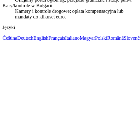
Kary/kontrole w Bułgarii
Kamery i kontrole drogowe; opłata kompensacyjna lub
mandaty do kilkuset euro.
Języki
Čeština
Deutsch
English
Français
Italiano
Magyar
Polski
Română
Slovenč