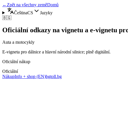
←
Zpět na všechny země
Domů
Čeština
CS
Jazyky
🇧🇬
Oficiální odkazy na vignetu a e-vignetu p
Auta a motocykly
E‑vigneta pro dálnice a hlavní národní silnice; plně digitální.
Oficiální nákup
Oficiální
Nákup
Info + shop (EN)
bgtoll.bg