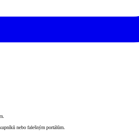
m.
řekupníků nebo falešným portálům.