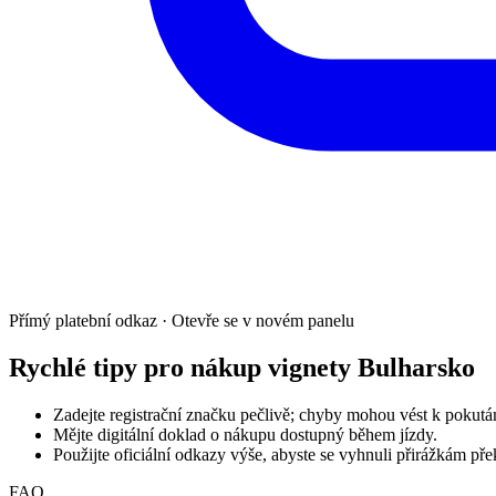
Přímý platební odkaz · Otevře se v novém panelu
Rychlé tipy pro nákup vignety Bulharsko
Zadejte registrační značku pečlivě; chyby mohou vést k pokutá
Mějte digitální doklad o nákupu dostupný během jízdy.
Použijte oficiální odkazy výše, abyste se vyhnuli přirážkám p
FAQ