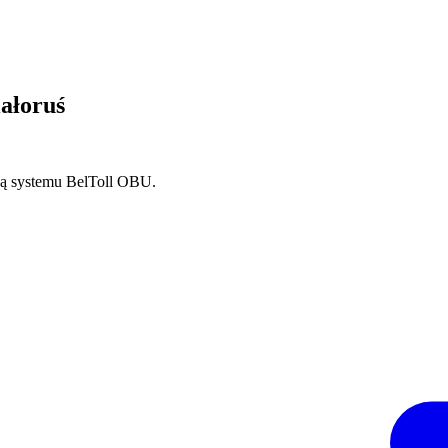
iałoruś
ają systemu BelToll OBU.