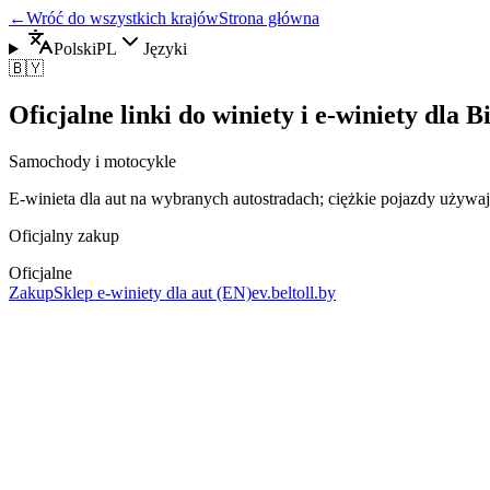
←
Wróć do wszystkich krajów
Strona główna
Polski
PL
Języki
🇧🇾
Oficjalne linki do winiety i e-winiety dla B
Samochody i motocykle
E‑winieta dla aut na wybranych autostradach; ciężkie pojazdy używ
Oficjalny zakup
Oficjalne
Zakup
Sklep e‑winiety dla aut (EN)
ev.beltoll.by