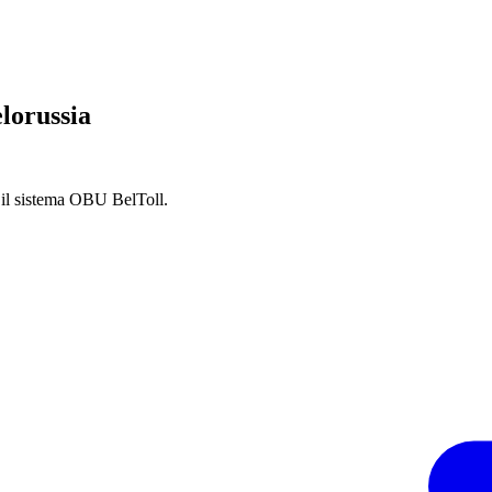
elorussia
o il sistema OBU BelToll.