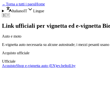
←
Torna a tutti i paesi
Home
Italiano
IT
Lingue
🇧🇾
Link ufficiali per vignetta ed e-vignetta Bi
Auto e moto
E‑vignetta auto necessaria su alcune autostrade; i mezzi pesanti usan
Acquisto ufficiale
Ufficiale
Acquisto
Shop e‑vignetta auto (EN)
ev.beltoll.by