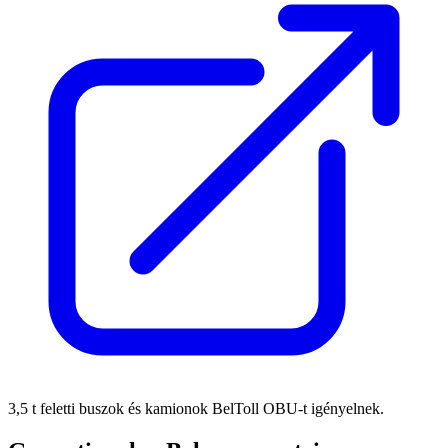
3,5 t feletti buszok és kamionok BelToll OBU‑t igényelnek.