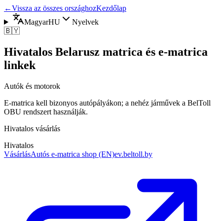
←
Vissza az összes országhoz
Kezdőlap
Magyar
HU
Nyelvek
🇧🇾
Hivatalos Belarusz matrica és e-matrica
linkek
Autók és motorok
E‑matrica kell bizonyos autópályákon; a nehéz járművek a BelToll
OBU rendszert használják.
Hivatalos vásárlás
Hivatalos
Vásárlás
Autós e‑matrica shop (EN)
ev.beltoll.by