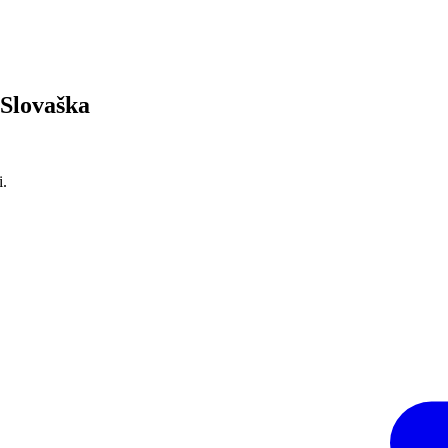
 Slovaška
i.