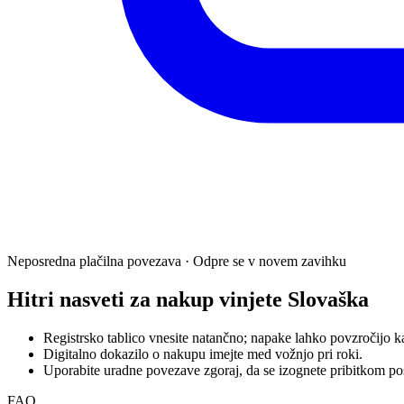
Neposredna plačilna povezava · Odpre se v novem zavihku
Hitri nasveti za nakup vinjete Slovaška
Registrsko tablico vnesite natančno; napake lahko povzročijo k
Digitalno dokazilo o nakupu imejte med vožnjo pri roki.
Uporabite uradne povezave zgoraj, da se izognete pribitkom po
FAQ