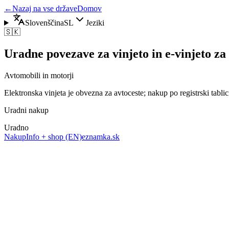
←
Nazaj na vse države
Domov
Slovenščina
SL
Jeziki
🇸🇰
Uradne povezave za vinjeto in e-vinjeto za
Avtomobili in motorji
Elektronska vinjeta je obvezna za avtoceste; nakup po registrski tablic
Uradni nakup
Uradno
Nakup
Info + shop (EN)
eznamka.sk