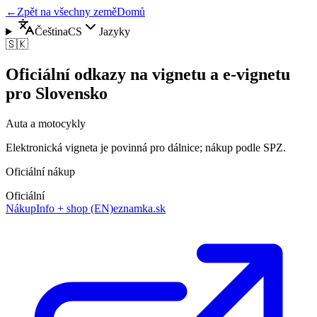
←
Zpět na všechny země
Domů
Čeština
CS
Jazyky
🇸🇰
Oficiální odkazy na vignetu a e-vignetu
pro Slovensko
Auta a motocykly
Elektronická vigneta je povinná pro dálnice; nákup podle SPZ.
Oficiální nákup
Oficiální
Nákup
Info + shop (EN)
eznamka.sk