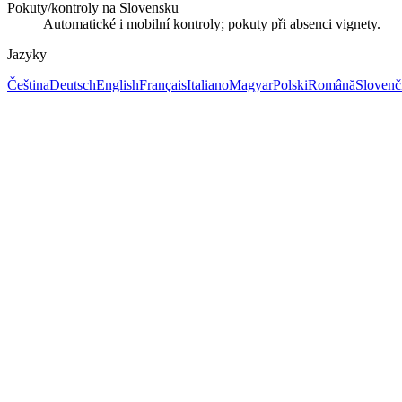
Pokuty/kontroly na Slovensku
Automatické i mobilní kontroly; pokuty při absenci vignety.
Jazyky
Čeština
Deutsch
English
Français
Italiano
Magyar
Polski
Română
Slovenč