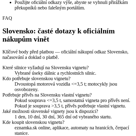
Použijte oficiální odkazy výše, abyste se vyhnuli přirážkám
překupníků nebo falešným portálům.
FAQ
Slovensko: časté dotazy k oficiálním
nákupům vinět
Klíčové body před platbou — oficiální nákupní odkaz Slovensko,
načasování a doklad o platbě.
Které silnice vyžadují na Slovensku vignetu?
Vybrané úseky dálnic a rychlostních silnic.
Kdo potřebuje slovenskou vignetu?
Dvoustopá motorová vozidla <=3,5 t; motocykly jsou
osvobozeny.
Potřebuje přívěs na Slovensku vlastní vignetu?
Pokud souprava <=3,5 t, samostatná vigneta pro přívěs není.
Pokud je souprava >3,5 t, přívěs potřebuje vlastní vignetu.
Jaké možnosti slovenské vignety jsou k dispozici?
1 den, 10 dní, 30 dní, 365 dní od vybraného startu.
Kde koupit slovenskou vignetu?
eznamka.sk online, aplikace, automaty na hranicích, čerpací
stanice.