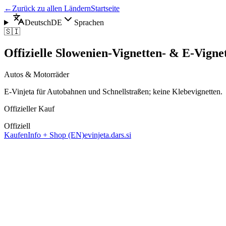
←
Zurück zu allen Ländern
Startseite
Deutsch
DE
Sprachen
🇸🇮
Offizielle Slowenien-Vignetten- & E-Vigne
Autos & Motorräder
E-Vinjeta für Autobahnen und Schnellstraßen; keine Klebevignetten.
Offizieller Kauf
Offiziell
Kaufen
Info + Shop (EN)
evinjeta.dars.si