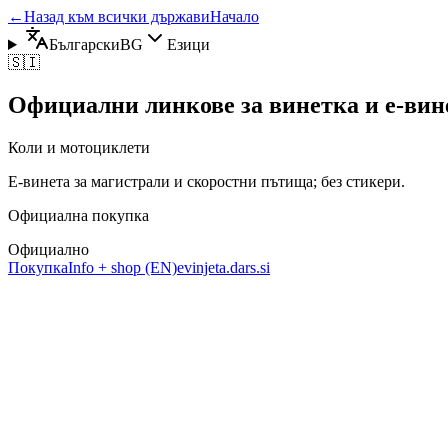
←
Назад към всички държави
Начало
Български
BG
Езици
🇸🇮
Официални линкове за винетка и е-вин
Коли и мотоциклети
Е‑винета за магистрали и скоростни пътища; без стикери.
Официална покупка
Официално
Покупка
Info + shop (EN)
evinjeta.dars.si