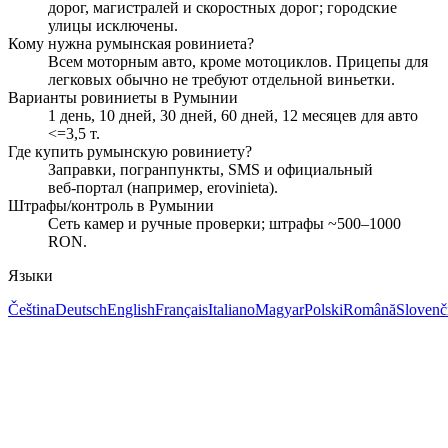
дорог, магистралей и скоростных дорог; городские
улицы исключены.
Кому нужна румынская ровиниета?
Всем моторным авто, кроме мотоциклов. Прицепы для
легковых обычно не требуют отдельной виньетки.
Варианты ровиниеты в Румынии
1 день, 10 дней, 30 дней, 60 дней, 12 месяцев для авто
<=3,5 т.
Где купить румынскую ровиниету?
Заправки, погранпункты, SMS и официальный
веб‑портал (например, erovinieta).
Штрафы/контроль в Румынии
Сеть камер и ручные проверки; штрафы ~500–1000
RON.
Языки
Čeština
Deutsch
English
Français
Italiano
Magyar
Polski
Română
Slovenč