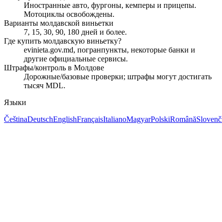
Иностранные авто, фургоны, кемперы и прицепы.
Мотоциклы освобождены.
Варианты молдавской виньетки
7, 15, 30, 90, 180 дней и более.
Где купить молдавскую виньетку?
evinieta.gov.md, погранпункты, некоторые банки и
другие официальные сервисы.
Штрафы/контроль в Молдове
Дорожные/базовые проверки; штрафы могут достигать
тысяч MDL.
Языки
Čeština
Deutsch
English
Français
Italiano
Magyar
Polski
Română
Slovenč