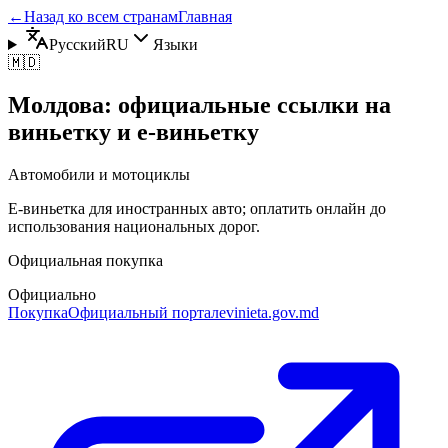
←
Назад ко всем странам
Главная
Русский
RU
Языки
🇲🇩
Молдова: официальные ссылки на
виньетку и e-виньетку
Автомобили и мотоциклы
E‑виньетка для иностранных авто; оплатить онлайн до
использования национальных дорог.
Официальная покупка
Официально
Покупка
Официальный портал
evinieta.gov.md