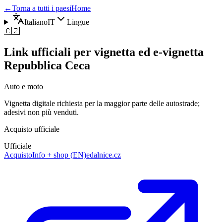
←
Torna a tutti i paesi
Home
Italiano
IT
Lingue
🇨🇿
Link ufficiali per vignetta ed e-vignetta
Repubblica Ceca
Auto e moto
Vignetta digitale richiesta per la maggior parte delle autostrade;
adesivi non più venduti.
Acquisto ufficiale
Ufficiale
Acquisto
Info + shop (EN)
edalnice.cz