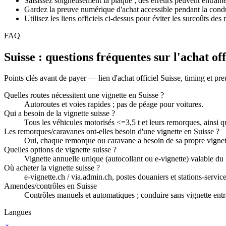
Saisissez soigneusement la plaque ; des erreurs peuvent entraîn
Gardez la preuve numérique d'achat accessible pendant la condu
Utilisez les liens officiels ci-dessus pour éviter les surcoûts des
FAQ
Suisse : questions fréquentes sur l'achat off
Points clés avant de payer — lien d'achat officiel Suisse, timing et pr
Quelles routes nécessitent une vignette en Suisse ?
Autoroutes et voies rapides ; pas de péage pour voitures.
Qui a besoin de la vignette suisse ?
Tous les véhicules motorisés <=3,5 t et leurs remorques, ainsi q
Les remorques/caravanes ont‑elles besoin d'une vignette en Suisse ?
Oui, chaque remorque ou caravane a besoin de sa propre vignett
Quelles options de vignette suisse ?
Vignette annuelle unique (autocollant ou e‑vignette) valable d
Où acheter la vignette suisse ?
e‑vignette.ch / via.admin.ch, postes douaniers et stations‑service
Amendes/contrôles en Suisse
Contrôles manuels et automatiques ; conduire sans vignette ent
Langues