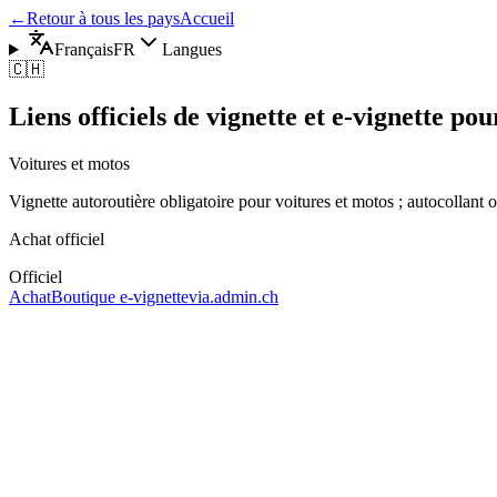
←
Retour à tous les pays
Accueil
Français
FR
Langues
🇨🇭
Liens officiels de vignette et e-vignette pou
Voitures et motos
Vignette autoroutière obligatoire pour voitures et motos ; autocollant o
Achat officiel
Officiel
Achat
Boutique e‑vignette
via.admin.ch