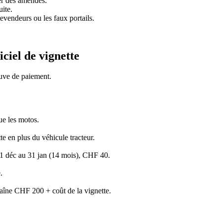
er des amendes.
ite.
 revendeurs ou les faux portails.
iciel de vignette
euve de paiement.
ue les motos.
e en plus du véhicule tracteur.
u 1 déc au 31 jan (14 mois), CHF 40.
.
raîne CHF 200 + coût de la vignette.