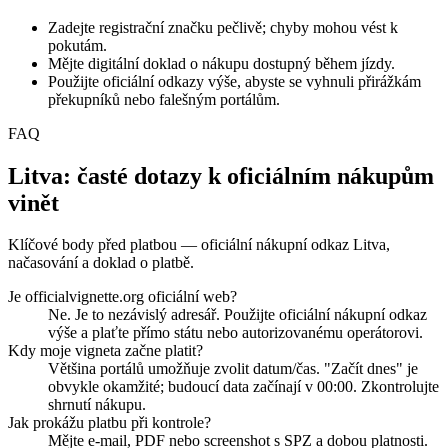
Zadejte registrační značku pečlivě; chyby mohou vést k
pokutám.
Mějte digitální doklad o nákupu dostupný během jízdy.
Použijte oficiální odkazy výše, abyste se vyhnuli přirážkám
překupníků nebo falešným portálům.
FAQ
Litva: časté dotazy k oficiálním nákupům
vinět
Klíčové body před platbou — oficiální nákupní odkaz Litva,
načasování a doklad o platbě.
Je officialvignette.org oficiální web?
Ne. Je to nezávislý adresář. Použijte oficiální nákupní odkaz
výše a plaťte přímo státu nebo autorizovanému operátorovi.
Kdy moje vigneta začne platit?
Většina portálů umožňuje zvolit datum/čas. "Začít dnes" je
obvykle okamžité; budoucí data začínají v 00:00. Zkontrolujte
shrnutí nákupu.
Jak prokážu platbu při kontrole?
Mějte e‑mail, PDF nebo screenshot s SPZ a dobou platnosti.