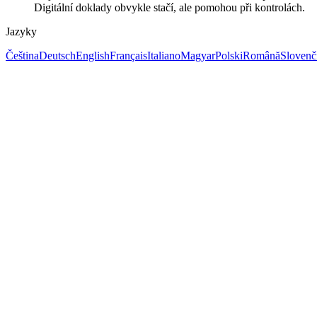
Digitální doklady obvykle stačí, ale pomohou při kontrolách.
Jazyky
Čeština
Deutsch
English
Français
Italiano
Magyar
Polski
Română
Slovenč