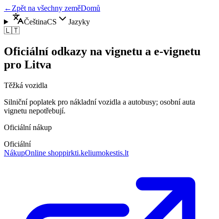
←
Zpět na všechny země
Domů
Čeština
CS
Jazyky
🇱🇹
Oficiální odkazy na vignetu a e-vignetu
pro Litva
Těžká vozidla
Silniční poplatek pro nákladní vozidla a autobusy; osobní auta
vignetu nepotřebují.
Oficiální nákup
Oficiální
Nákup
Online shop
pirkti.keliumokestis.lt